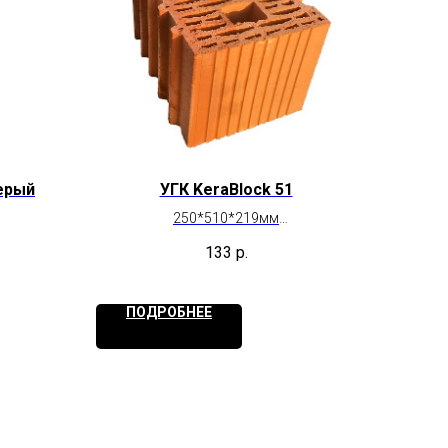
Серый
УГК KeraBlock 51
250*510*219мм
г. Челябинск
133
р.
ПОДРОБНЕЕ