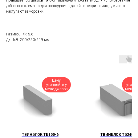
превышает 50 циклов - это оптимальный показатель для использования
доборного элемента для возведения зданий на территориях, где часто
наступают заморозки.
Размер, НФ: 5.6
ДxШxВ: 200x250x219 мм
Цену
Це
уточняйте у
уточня
менеджеров
менед
ТВИНБЛОК ТБ100-6
ТВИНБЛОК ТБ240-6