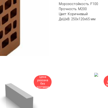
Морозостойкость: F100
Прочность: М200
Цвет: Коричневый
ДxШxВ: 250x120x65 мм
Цена
указана
без
м
доставки