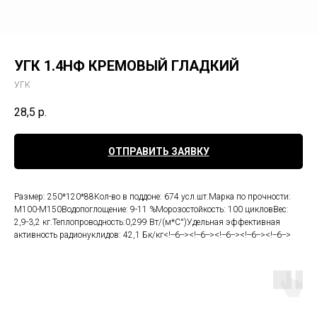
УГК 1.4НФ КРЕМОВЫЙ ГЛАДКИЙ
УГК
28,5
р.
ОТПРАВИТЬ ЗАЯВКУ
Размер: 250*120*88Кол-во в поддоне: 674 усл.шт.Марка по прочности:
М100-М150Водопоглощение: 9-11 %Морозостойкость: 100 цикловВес:
2,9-3,2 кг.Теплопроводность:0,299 Вт/(м*С°)Удельная эффективная
активность радионуклидов: 42,1 Бк/кг<!--6--><!--6--><!--6--><!--6--><!--6-->