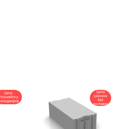
Цена
Цену
указана
уточняйте у
без
енеджеров
доставки