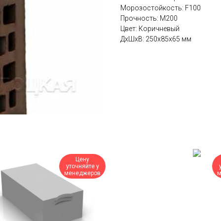
Морозостойкость: F100
Прочность: М200
Цвет: Коричневый
ДxШxВ: 250x85x65 мм
Цену
уточняйте у
менеджеров
м