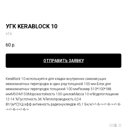
УГК KERABLOCK 10
УГК
60
р.
ОТПРАВИТЬ ЗАЯВКУ
KeraBlock 10 используется для кладки внутренних самонесущих
межкомнатных перегородок в один ряд толщиной 100 мм.Блок для
межкомнатных перегородок толщиной 100 ммРазмер 510*100*188
ммМ50-М150Морозостойкость 100 цикловМасса 10 кгВодопоглощение
12-14 %Пустотность 36 %Теплопроводность 0,24
Вт/(м*С)Уд.эфф.активность радионуклеидов 45,1 Бк/кг<!--6--><!--6--><!--6-
-><!--6--><!--6-->