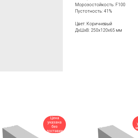
Морозостойкость: F100
Пустотность: 41%
Цвет: Коричневый
ДxШxВ: 250x120x65 мм
Цена
указана
без
м
доставки