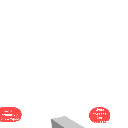
Цена
Цену
указана
уточняйте у
без
енеджеров
доставки