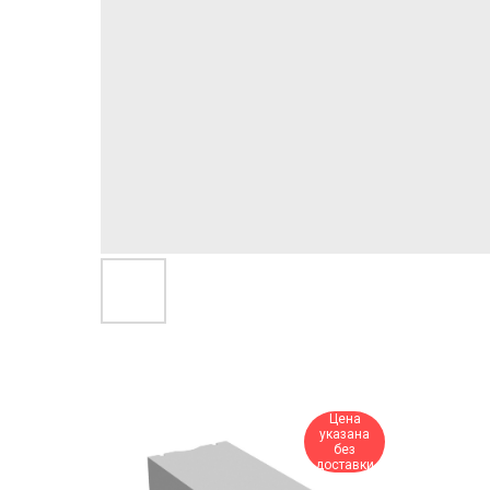
Цена
указана
без
доставки