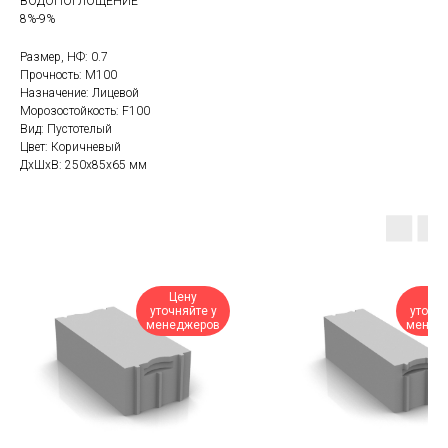
ВОДОПОГЛОЩЕНИЕ
8%-9%
Размер, НФ: 0.7
Прочность: М100
Назначение: Лицевой
Морозостойкость: F100
Вид: Пустотелый
Цвет: Коричневый
ДxШxВ: 250x85x65 мм
Цену
Це
уточняйте у
уточня
менеджеров
менед