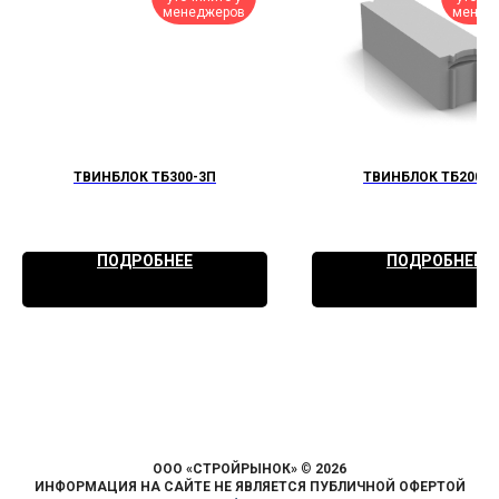
менеджеров
менед
ТВИНБЛОК ТБ300-3П
ТВИНБЛОК ТБ200-6
ПОДРОБНЕЕ
ПОДРОБНЕЕ
ООО «СТРОЙРЫНОК»
©
2026
ИНФОРМАЦИЯ НА САЙТЕ НЕ ЯВЛЯЕТСЯ ПУБЛИЧНОЙ ОФЕРТОЙ