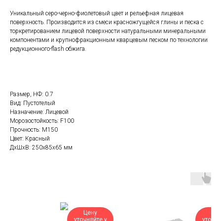
Уникальный серо-черно-фиолетовый цвет и рельефная лицевая
поверхность. Производится из смеси красножгущейся глины и песка с
торкретированием лицевой поверхности натуральными минеральными
компонентами и крупнофракционным кварцевым песком по технологии
редукционного-flash обжига.
Размер, НФ: 0.7
Вид: Пустотелый
Назначение: Лицевой
Морозостойкость: F100
Прочность: М150
Цвет: Красный
ДxШxВ: 250x85x65 мм
Цену
Це
уточняйте у
уточня