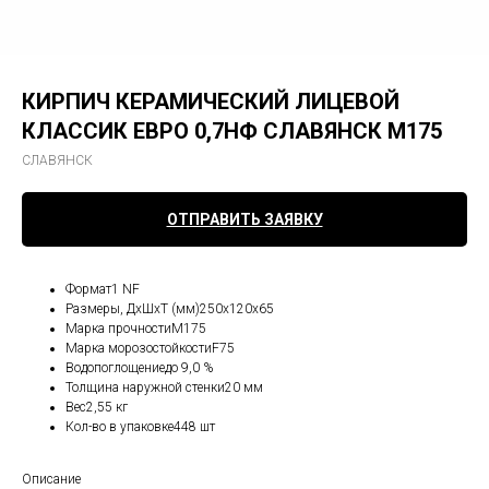
КИРПИЧ КЕРАМИЧЕСКИЙ ЛИЦЕВОЙ
КЛАССИК ЕВРO 0,7НФ СЛАВЯНСК М175
СЛАВЯНСК
ОТПРАВИТЬ ЗАЯВКУ
Формат1 NF
Размеры, ДхШхТ (мм)250х120х65
Марка прочностиМ175
Марка морозостойкостиF75
Водопоглощениедо 9,0 %
Толщина наружной стенки20 мм
Вес2,55 кг
Кол-во в упаковке448 шт
Описание